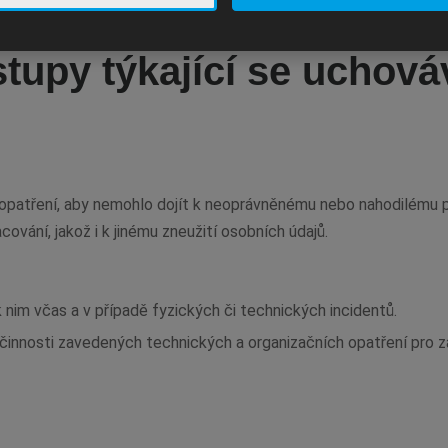
tupy týkající se uchová
 opatření, aby nemohlo dojít k neoprávněnému nebo nahodilému př
vání, jakož i k jinému zneužití osobních údajů.
nim včas a v případě fyzických či technických incidentů.
činnosti zavedených technických a organizačních opatření pro za