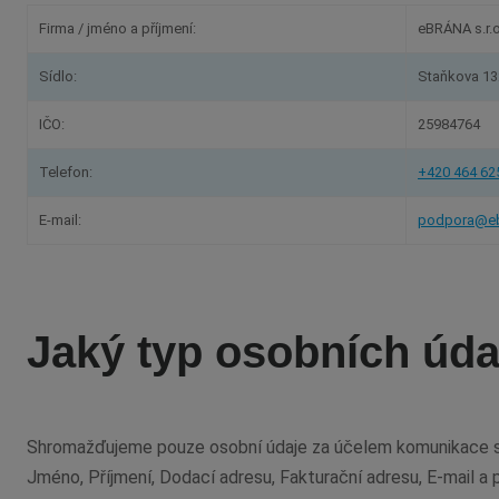
Firma / jméno a příjmení:
eBRÁNA s.r.o
Sídlo:
Staňkova 13
IČO:
25984764
Telefon:
+420 464 62
E-mail:
podpora@eb
Jaký typ osobních úd
Shromažďujeme pouze osobní údaje za účelem komunikace s už
Jméno, Příjmení, Dodací adresu, Fakturační adresu, E-mail a p