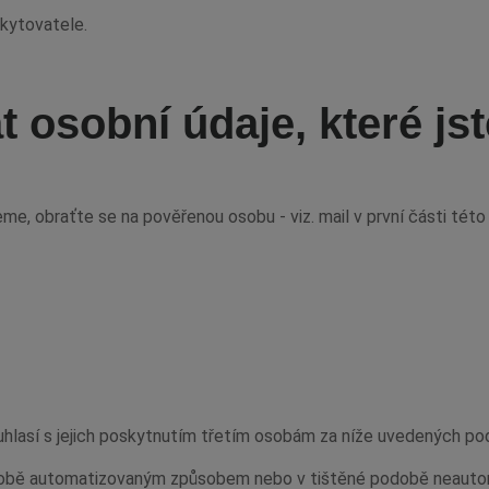
kytovatele.
 osobní údaje, které jst
me, obraťte se na pověřenou osobu - viz. mail v první části této 
uhlasí s jejich poskytnutím třetím osobám za níže uvedených po
odobě automatizovaným způsobem nebo v tištěné podobě neaut