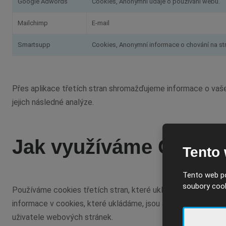
Google Adwords
Cookies, Anonymní údaje o používání webu.
Mailchimp
E-mail
Smartsupp
Cookies, Anonymní informace o chování na st
Přes aplikace třetích stran shromažďujeme informace o vašem
jejich následné analýze.
Jak využíváme Cookie
Tento
Tento web po
soubory cook
Používáme cookies třetích stran, které ukládají anonymně 
informace v cookies, které ukládáme, jsou anonymní. Cookie
uživatele webových stránek.