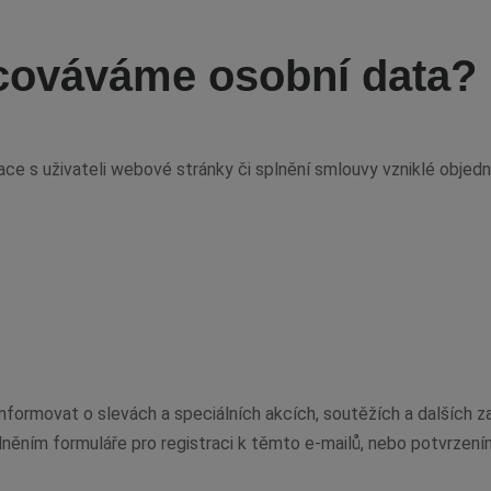
cováváme osobní data?
ace s uživateli webové stránky či splnění smlouvy vzniklé objed
formovat o slevách a speciálních akcích, soutěžích a dalších z
něním formuláře pro registraci k těmto e-mailů, nebo potvrzením