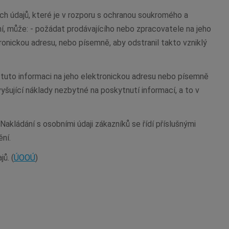
ch údajů, které je v rozporu s ochranou soukromého a
ní, může: - požádat prodávajícího nebo zpracovatele na jeho
ronickou adresu, nebo písemně, aby odstranil takto vzniklý
 tuto informaci na jeho elektronickou adresu nebo písemně
ující náklady nezbytné na poskytnutí informací, a to v
akládání s osobními údaji zákazníků se řídí příslušnými
ní.
ů. (
ÚOOÚ
)