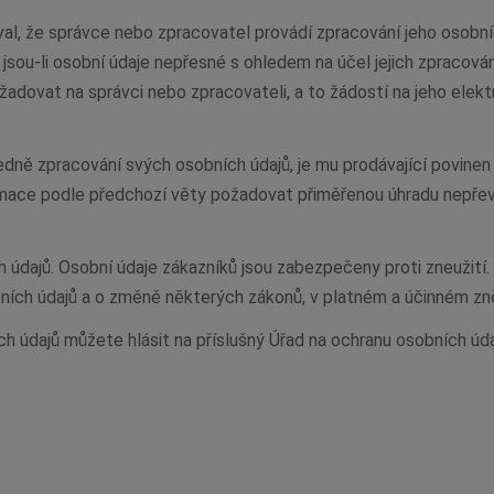
al, že správce nebo zpracovatel provádí zpracování jeho osobní
jsou-li osobní údaje nepřesné s ohledem na účel jejich zpracová
adovat na správci nebo zpracovateli, a to žádostí na jeho elekt
dně zpracování svých osobních údajů, je mu prodávající povinen
mace podle předchozí věty požadovat přiměřenou úhradu nepřevyš
údajů. Osobní údaje zákazníků jsou zabezpečeny proti zneužití. N
ních údajů a o změně některých zákonů, v platném a účinném zně
h údajů můžete hlásit na příslušný Úřad na ochranu osobních údaj