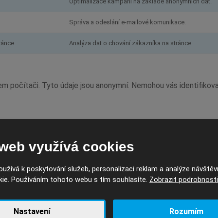
Optimalizace kampaní na základě anonymních dat.
Správa a odeslání e-mailové komunikace.
ránce.
Analýza dat o chování zákazníka na stránce.
 počítači. Tyto údaje jsou anonymní. Nemohou vás identifikovat
s
 web využívá cookies
užívá k poskytování služeb, personalizaci reklam a analýze návštěv
ie. Používáním tohoto webu s tím souhlasíte.
Zobrazit podrobnosti
informace o návštěvě webových stránek. Ty pak mohou být využí
s není možno sledovat automaticky - využíváme variantu opt-in 
Nastavení
Rozumím