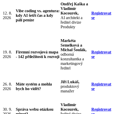
Ondřej Kaška a
Vladimír
Vibe coding vs. agentura:
12. 8.
Kocourek,
Registrovat
kdy AI šetří čas a kdy
2026
AI architekt a
se
pálí peníze
ředitel divize
Produkty
Markéta
Semelková a
Michal Šoulák,
19. 8.
Firemní rozvojová mapa
Registrovat
odborná
2026
- 142 příležitostí k rozvoji
se
konzultantka a
marketingový
ředitel
Jiří Lukáš,
26. 8.
Máte systém a mohla
Registrovat
produktový
2026
bych ho vidět?
se
manažer
Vladimír
30. 9.
Správa webu otázkou
Kocourek,
Registrovat
2026
minut?
ředitel divize
se