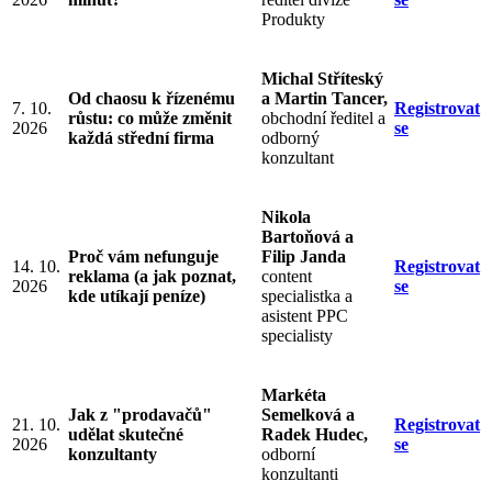
Produkty
Michal Stříteský
Od chaosu k řízenému
a Martin Tancer,
7. 10.
Registrovat
růstu: co může změnit
obchodní ředitel a
2026
se
každá střední firma
odborný
konzultant
Nikola
Bartoňová a
Proč vám nefunguje
Filip Janda
14. 10.
Registrovat
reklama (a jak poznat,
content
2026
se
kde utíkají peníze)
specialistka a
asistent PPC
specialisty
Markéta
Jak z "prodavačů"
Semelková a
21. 10.
Registrovat
udělat skutečné
Radek Hudec,
2026
se
konzultanty
odborní
konzultanti