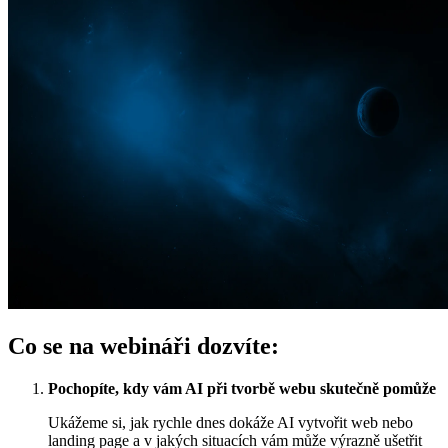
Co se na webináři dozvíte:
Pochopíte, kdy vám AI při tvorbě webu skutečně pomůže
Ukážeme si, jak rychle dnes dokáže AI vytvořit web nebo
landing page a v jakých situacích vám může výrazně ušetřit