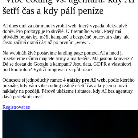
šetří čas a kdy pálí peníze
AI dnes umí za pár minut vyrobit web, který vypadá překvapivě
dobře. Pro prototyp je to skvělé. U firemního webu, který má
přivádět poptávky, měřit kampaně a bezpečně pracovat s daty, ale
často začíná drahá část až po prvním „wow".
Na webináři živě postavíme landing page pomocí AI a hned ji
rozebereme očima majitele firmy a marketéra. Má jasnou konverzi?
Dá se dostat do Googlu a kampaní? Jsou data, GDPR a vlastnictví
pod kontrolou? Vydrží fungovat i za půl roku?
Odnesete si jednoduchý rámec
4 otázky pro AI web
, podle kterého
poznáte, kdy vám vibe coding reálně ušetří čas a kdy jen schová
náklady na později. Férově ukážeme i situace, kdy AI bez agentury
dává perfektní smysl.
Registrovat se