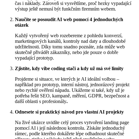
čas i náklady. Zároveň si vysvětlíme, proč hezky vypadající
výstup ještě nemusí být funkčním firemním webem.
Naučíte se posoudit AI web pomocí 4 jednoduchých
otázek
Každý vytvořený web rozebereme z pohledu konverzí,
marketingových kanálů, kontroly nad daty a dlouhodobé
udržitelnosti. Díky tomu snadno poznáte, zda může web
skutečně přivádět zákazníky, nebo jde pouze o dobře
vypadající prototyp.
Zjistíte, kdy vibe coding stačí a kdy už má své limity
Projdeme si situace, ve kterých je AI ideální volbou –
například pro prototyp, interní nástroj, jednorázový projekt
nebo rychlé ověření nápadu. Ukážeme si také, kdy už je
potřeba řešit SEO, kampaně, měření, GDPR, bezpečnost a
další oblasti s profesionály
.
Odnesete si praktický návod pro vlastní AI projekty
Na živé ukázce uvidíte celý proces vytvoření landing page
pomocí AI i její následnou kontrolu. Získáte jednoduchý
rámec, podle kterého dokážete lépe odhadnout skutečné