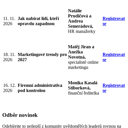
Natálie
Prudičová a
11. 11.
Jak nabírat lidi, kteří
Registrovat
Andrea
2026
opravdu zapadnou
se
Semerádová,
HR manažerky
Matěj Jiran a
Anežka
18. 11.
Marketingové trendy pro
Registrovat
Novotná,
2026
2027
se
specialisté online
marketingu
Monika Kasalá
16. 12.
Firemní administrativa
Registrovat
Stiborková,
2026
pod kontrolou
se
finanční ředitelka
Odběr novinek
Odebírejte to nejlepší z komunity uvědomělých leaderů rovnou na