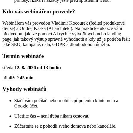
přínosy, rizika i náklady ještě před spuštěním webu.
Kdo vás webinářem provede?
Webinářem vás provedou Vladimír Kocourek (ředitel produktové
divize) a Ondřej Kaška (AI architekt). Na praktické ukázce vám
předvedou, jak lze pomocí AI rychle vytvořit web nebo landing
page, jak takový výstup správně vyhodnotit a kdy už je potřeba řešit
také SEO, kampaně, data, GDPR a dlouhodobou údržbu.
Termín webináře
středa
12. 8. 2026 od 13 hodin
přibližně
45 min
Výhody webinářů
Stačí vám počítač nebo mobil s připojením k internetu a
Google účet.
Ušetříte čas – není třeba nikam cestovat.
Zúčastníte se z pohodlí svého domova nebo kanceláře.