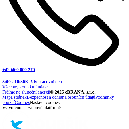
+420
460 000 270
8:00 - 16:30
Každý pracovní den
Všechny kontaktní údaje
Frčíme na sluneční energii
©
2026
eBRÁNA, s.r.o.
Mapa stránek
Bezpečnost a ochrana osobních údajů
Podmínky
použití
Cookies
Nastavit cookies
Vytvořeno na webové platformě: